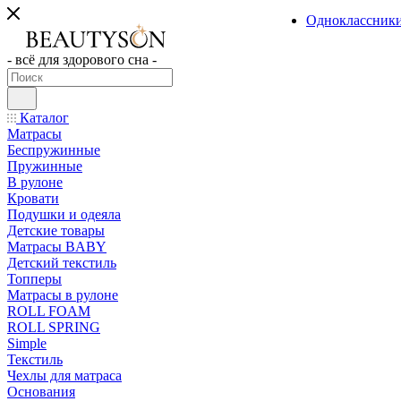
Одноклассник
- всё для здорового сна -
Каталог
Матрасы
Беспружинные
Пружинные
В рулоне
Кровати
Подушки и одеяла
Детские товары
Матрасы BABY
Детский текстиль
Топперы
Матрасы в рулоне
ROLL FOAM
ROLL SPRING
Simple
Текстиль
Чехлы для матраса
Основания