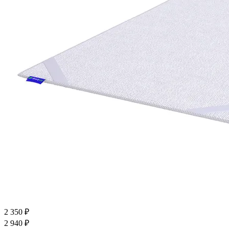
2 350
₽
2 940
₽