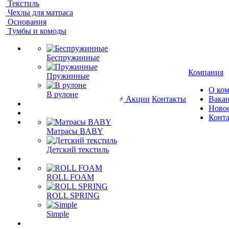
Текстиль
Чехлы для матраса
Основания
Тумбы и комоды
Беспружинные
Компания
Пружинные
О ко
В рулоне
Акции
Контакты
Вака
Ново
Конт
Матрасы BABY
Детский текстиль
ROLL FOAM
ROLL SPRING
Simple