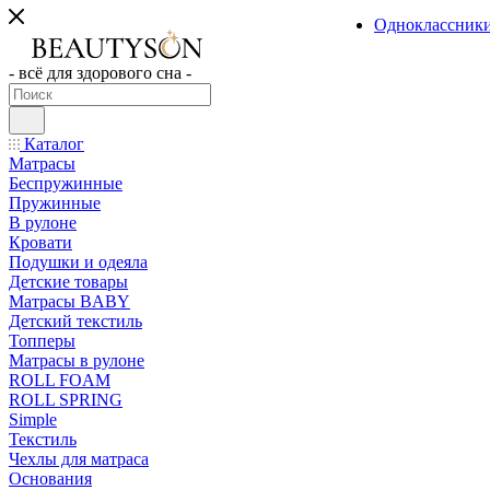
Одноклассник
- всё для здорового сна -
Каталог
Матрасы
Беспружинные
Пружинные
В рулоне
Кровати
Подушки и одеяла
Детские товары
Матрасы BABY
Детский текстиль
Топперы
Матрасы в рулоне
ROLL FOAM
ROLL SPRING
Simple
Текстиль
Чехлы для матраса
Основания