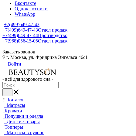
Вконтакте
Одноклассники
WhatsApp
+7(499)649-47-43
+7(499)649-47-43
Отдел продаж
+7(499)649-47-44
Производство
+7(968)056-15-05
Отдел продаж
Заказать звонок
г. Москва, ул. Фридриха Энгельса 46с1
Войти
- всё для здорового сна -
Каталог
Матрасы
Кровати
Подушки и одеяла
Детские товары
Топперы
Матрасы в рулоне