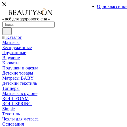
Одноклассник
- всё для здорового сна -
Каталог
Матрасы
Беспружинные
Пружинные
В рулоне
Кровати
Подушки и одеяла
Детские товары
Матрасы BABY
Детский текстиль
Топперы
Матрасы в рулоне
ROLL FOAM
ROLL SPRING
Simple
Текстиль
Чехлы для матраса
Основания