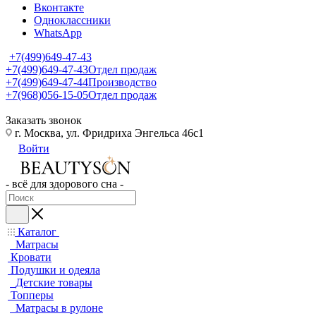
Вконтакте
Одноклассники
WhatsApp
+7(499)649-47-43
+7(499)649-47-43
Отдел продаж
+7(499)649-47-44
Производство
+7(968)056-15-05
Отдел продаж
Заказать звонок
г. Москва, ул. Фридриха Энгельса 46с1
Войти
- всё для здорового сна -
Каталог
Матрасы
Кровати
Подушки и одеяла
Детские товары
Топперы
Матрасы в рулоне