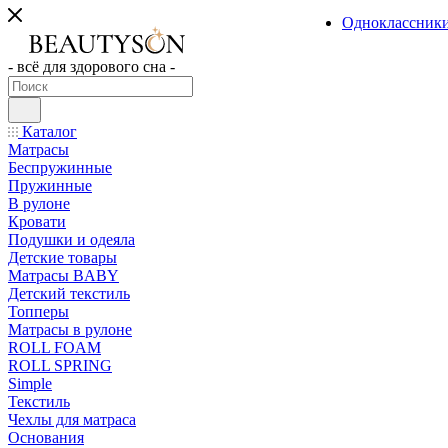
Одноклассник
- всё для здорового сна -
Каталог
Матрасы
Беспружинные
Пружинные
В рулоне
Кровати
Подушки и одеяла
Детские товары
Матрасы BABY
Детский текстиль
Топперы
Матрасы в рулоне
ROLL FOAM
ROLL SPRING
Simple
Текстиль
Чехлы для матраса
Основания