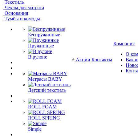
Текстиль
Чехлы для матраса
Основания
Тумбы и комоды
Беспружинные
Компания
Пружинные
О ко
В рулоне
Акции
Контакты
Вака
Ново
Конт
Матрасы BABY
Детский текстиль
ROLL FOAM
ROLL SPRING
Simple