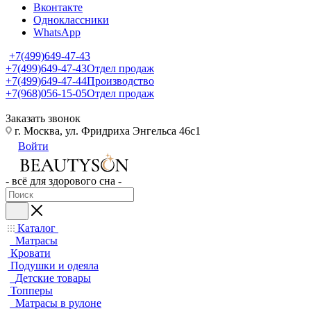
Вконтакте
Одноклассники
WhatsApp
+7(499)649-47-43
+7(499)649-47-43
Отдел продаж
+7(499)649-47-44
Производство
+7(968)056-15-05
Отдел продаж
Заказать звонок
г. Москва, ул. Фридриха Энгельса 46с1
Войти
- всё для здорового сна -
Каталог
Матрасы
Кровати
Подушки и одеяла
Детские товары
Топперы
Матрасы в рулоне