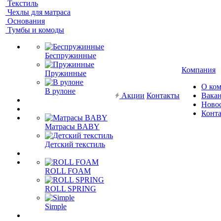
Текстиль
Чехлы для матраса
Основания
Тумбы и комоды
Беспружинные
Компания
Пружинные
О ко
В рулоне
Акции
Контакты
Вака
Ново
Конт
Матрасы BABY
Детский текстиль
ROLL FOAM
ROLL SPRING
Simple