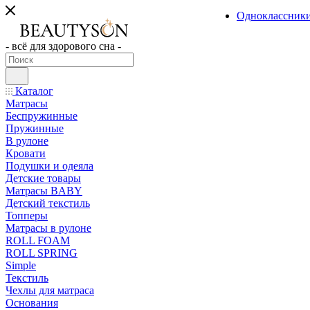
Одноклассник
- всё для здорового сна -
Каталог
Матрасы
Беспружинные
Пружинные
В рулоне
Кровати
Подушки и одеяла
Детские товары
Матрасы BABY
Детский текстиль
Топперы
Матрасы в рулоне
ROLL FOAM
ROLL SPRING
Simple
Текстиль
Чехлы для матраса
Основания