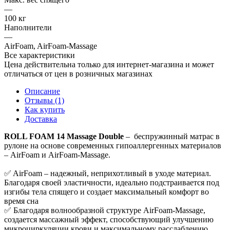
—
100 кг
Наполнители
—
AirFoam, AirFoam-Massage
Все характеристики
Цена действительна только для интернет-магазина и может
отличаться от цен в розничных магазинах
Описание
Отзывы (1)
Как купить
Доставка
ROLL FOAM 14 Massage Double
– беспружинный матрас в
рулоне на основе современных гипоаллергенных материалов
– AirFoam и AirFoam-Massage.
✅ AirFoam – надежный, неприхотливый в уходе материал.
Благодаря своей эластичности, идеально подстраивается под
изгибы тела спящего и создает максимальный комфорт во
время сна
✅ Благодаря волнообразной структуре AirFoam-Massage,
создается массажный эффект, способствующий улучшению
микроциркуляции крови и максимальному расслаблению