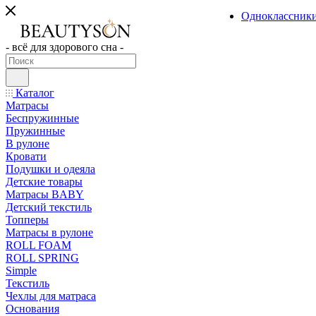
Одноклассник
- всё для здорового сна -
Каталог
Матрасы
Беспружинные
Пружинные
В рулоне
Кровати
Подушки и одеяла
Детские товары
Матрасы BABY
Детский текстиль
Топперы
Матрасы в рулоне
ROLL FOAM
ROLL SPRING
Simple
Текстиль
Чехлы для матраса
Основания