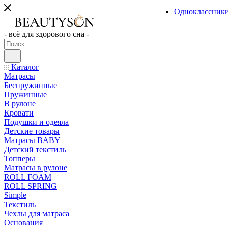
Одноклассник
- всё для здорового сна -
Каталог
Матрасы
Беспружинные
Пружинные
В рулоне
Кровати
Подушки и одеяла
Детские товары
Матрасы BABY
Детский текстиль
Топперы
Матрасы в рулоне
ROLL FOAM
ROLL SPRING
Simple
Текстиль
Чехлы для матраса
Основания