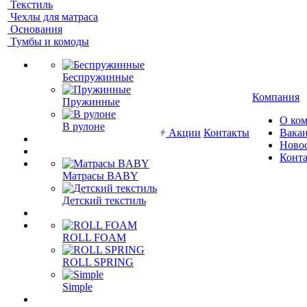
Текстиль
Чехлы для матраса
Основания
Тумбы и комоды
Беспружинные
Компания
Пружинные
О ко
В рулоне
Акции
Контакты
Вака
Ново
Конт
Матрасы BABY
Детский текстиль
ROLL FOAM
ROLL SPRING
Simple