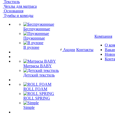
Текстиль
Чехлы для матраса
Основания
Тумбы и комоды
Беспружинные
Компания
Пружинные
О ко
В рулоне
Акции
Контакты
Вака
Ново
Конт
Матрасы BABY
Детский текстиль
ROLL FOAM
ROLL SPRING
Simple