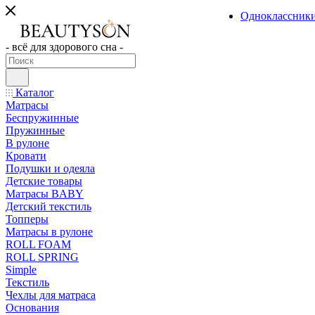
Одноклассник
- всё для здорового сна -
Каталог
Матрасы
Беспружинные
Пружинные
В рулоне
Кровати
Подушки и одеяла
Детские товары
Матрасы BABY
Детский текстиль
Топперы
Матрасы в рулоне
ROLL FOAM
ROLL SPRING
Simple
Текстиль
Чехлы для матраса
Основания