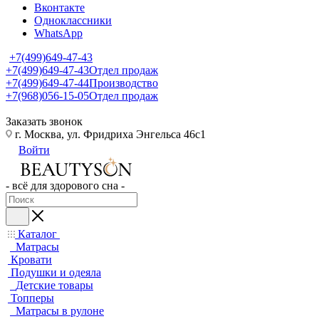
Вконтакте
Одноклассники
WhatsApp
+7(499)649-47-43
+7(499)649-47-43
Отдел продаж
+7(499)649-47-44
Производство
+7(968)056-15-05
Отдел продаж
Заказать звонок
г. Москва, ул. Фридриха Энгельса 46с1
Войти
- всё для здорового сна -
Каталог
Матрасы
Кровати
Подушки и одеяла
Детские товары
Топперы
Матрасы в рулоне