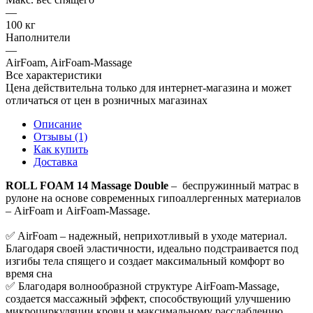
—
100 кг
Наполнители
—
AirFoam, AirFoam-Massage
Все характеристики
Цена действительна только для интернет-магазина и может
отличаться от цен в розничных магазинах
Описание
Отзывы (1)
Как купить
Доставка
ROLL FOAM 14 Massage Double
– беспружинный матрас в
рулоне на основе современных гипоаллергенных материалов
– AirFoam и AirFoam-Massage.
✅ AirFoam – надежный, неприхотливый в уходе материал.
Благодаря своей эластичности, идеально подстраивается под
изгибы тела спящего и создает максимальный комфорт во
время сна
✅ Благодаря волнообразной структуре AirFoam-Massage,
создается массажный эффект, способствующий улучшению
микроциркуляции крови и максимальному расслаблению