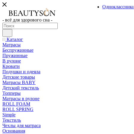
Одноклассник
- всё для здорового сна -
Каталог
Матрасы
Беспружинные
Пружинные
В рулоне
Кровати
Подушки и одеяла
Детские товары
Матрасы BABY
Детский текстиль
Топперы
Матрасы в рулоне
ROLL FOAM
ROLL SPRING
Simple
Текстиль
Чехлы для матраса
Основания