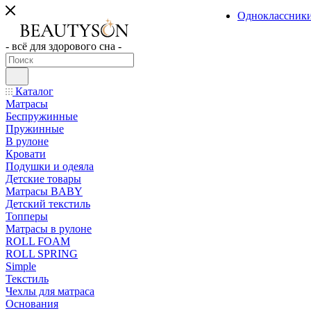
Одноклассник
- всё для здорового сна -
Каталог
Матрасы
Беспружинные
Пружинные
В рулоне
Кровати
Подушки и одеяла
Детские товары
Матрасы BABY
Детский текстиль
Топперы
Матрасы в рулоне
ROLL FOAM
ROLL SPRING
Simple
Текстиль
Чехлы для матраса
Основания