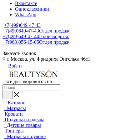
Вконтакте
Одноклассники
WhatsApp
+7(499)649-47-43
+7(499)649-47-43
Отдел продаж
+7(499)649-47-44
Производство
+7(968)056-15-05
Отдел продаж
Заказать звонок
г. Москва, ул. Фридриха Энгельса 46с1
Войти
- всё для здорового сна -
Каталог
Матрасы
Кровати
Подушки и одеяла
Детские товары
Топперы
Матрасы в рулоне