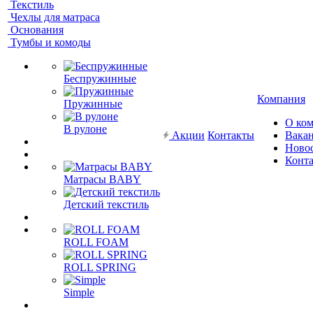
Текстиль
Чехлы для матраса
Основания
Тумбы и комоды
Беспружинные
Компания
Пружинные
О ко
В рулоне
Акции
Контакты
Вака
Ново
Конт
Матрасы BABY
Детский текстиль
ROLL FOAM
ROLL SPRING
Simple