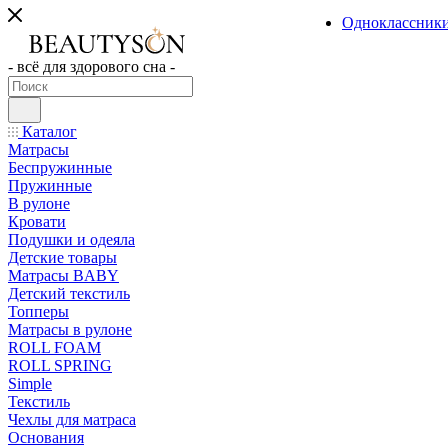
Одноклассник
- всё для здорового сна -
Каталог
Матрасы
Беспружинные
Пружинные
В рулоне
Кровати
Подушки и одеяла
Детские товары
Матрасы BABY
Детский текстиль
Топперы
Матрасы в рулоне
ROLL FOAM
ROLL SPRING
Simple
Текстиль
Чехлы для матраса
Основания