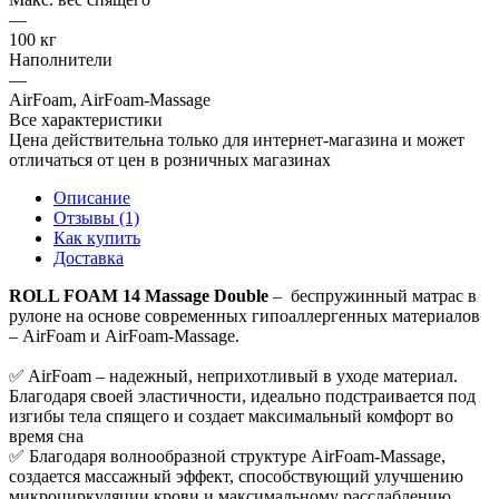
—
100 кг
Наполнители
—
AirFoam, AirFoam-Massage
Все характеристики
Цена действительна только для интернет-магазина и может
отличаться от цен в розничных магазинах
Описание
Отзывы (1)
Как купить
Доставка
ROLL FOAM 14 Massage Double
– беспружинный матрас в
рулоне на основе современных гипоаллергенных материалов
– AirFoam и AirFoam-Massage.
✅ AirFoam – надежный, неприхотливый в уходе материал.
Благодаря своей эластичности, идеально подстраивается под
изгибы тела спящего и создает максимальный комфорт во
время сна
✅ Благодаря волнообразной структуре AirFoam-Massage,
создается массажный эффект, способствующий улучшению
микроциркуляции крови и максимальному расслаблению