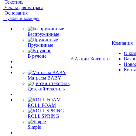
Текстиль
Чехлы для матраса
Основания
Тумбы и комоды
Беспружинные
Компания
Пружинные
О ко
В рулоне
Акции
Контакты
Вака
Ново
Конт
Матрасы BABY
Детский текстиль
ROLL FOAM
ROLL SPRING
Simple