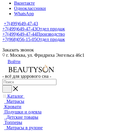
Вконтакте
Одноклассники
WhatsApp
+7(499)649-47-43
+7(499)649-47-43
Отдел продаж
+7(499)649-47-44
Производство
+7(968)056-15-05
Отдел продаж
Заказать звонок
г. Москва, ул. Фридриха Энгельса 46с1
Войти
- всё для здорового сна -
Каталог
Матрасы
Кровати
Подушки и одеяла
Детские товары
Топперы
Матрасы в рулоне