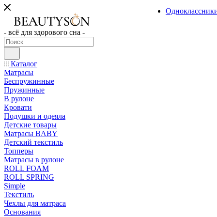
Одноклассник
- всё для здорового сна -
Каталог
Матрасы
Беспружинные
Пружинные
В рулоне
Кровати
Подушки и одеяла
Детские товары
Матрасы BABY
Детский текстиль
Топперы
Матрасы в рулоне
ROLL FOAM
ROLL SPRING
Simple
Текстиль
Чехлы для матраса
Основания