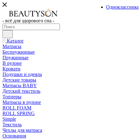
Одноклассник
- всё для здорового сна -
Каталог
Матрасы
Беспружинные
Пружинные
В рулоне
Кровати
Подушки и одеяла
Детские товары
Матрасы BABY
Детский текстиль
Топперы
Матрасы в рулоне
ROLL FOAM
ROLL SPRING
Simple
Текстиль
Чехлы для матраса
Основания