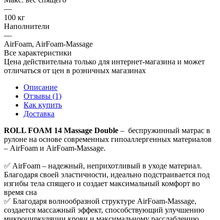
—
100 кг
Наполнители
—
AirFoam, AirFoam-Massage
Все характеристики
Цена действительна только для интернет-магазина и может
отличаться от цен в розничных магазинах
Описание
Отзывы (1)
Как купить
Доставка
ROLL FOAM 14 Massage Double
– беспружинный матрас в
рулоне на основе современных гипоаллергенных материалов
– AirFoam и AirFoam-Massage.
✅ AirFoam – надежный, неприхотливый в уходе материал.
Благодаря своей эластичности, идеально подстраивается под
изгибы тела спящего и создает максимальный комфорт во
время сна
✅ Благодаря волнообразной структуре AirFoam-Massage,
создается массажный эффект, способствующий улучшению
микроциркуляции крови и максимальному расслаблению