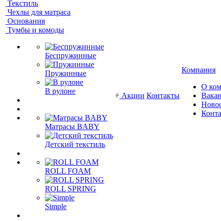
Текстиль
Чехлы для матраса
Основания
Тумбы и комоды
Беспружинные
Компания
Пружинные
О ко
В рулоне
Акции
Контакты
Вака
Ново
Конт
Матрасы BABY
Детский текстиль
ROLL FOAM
ROLL SPRING
Simple