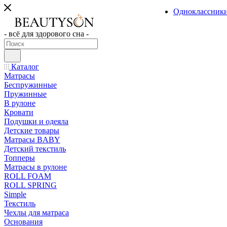
Одноклассник
- всё для здорового сна -
Каталог
Матрасы
Беспружинные
Пружинные
В рулоне
Кровати
Подушки и одеяла
Детские товары
Матрасы BABY
Детский текстиль
Топперы
Матрасы в рулоне
ROLL FOAM
ROLL SPRING
Simple
Текстиль
Чехлы для матраса
Основания