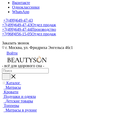
Вконтакте
Одноклассники
WhatsApp
+7(499)649-47-43
+7(499)649-47-43
Отдел продаж
+7(499)649-47-44
Производство
+7(968)056-15-05
Отдел продаж
Заказать звонок
г. Москва, ул. Фридриха Энгельса 46с1
Войти
- всё для здорового сна -
Каталог
Матрасы
Кровати
Подушки и одеяла
Детские товары
Топперы
Матрасы в рулоне