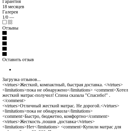
Гарантия
18 месяцев
Галерея
1/0
—
Отзывы
Оставить отзыв
Загрузка отзывов...
<virtues>Жесткий, компактный, быстрая доставка. </virtues>
<limitations>пока не обнаружено</limitations> <comment>Хотел
жесткий матрас-получил! Спина сказала "Спасибо!" .
</comment>
<virtues>Отличный жесткий матрас. Не дорогой.</virtues>
<limitations>пока не обнаружила</limitations>
<comment>Быстро, бюджетно, комфортно</comment>
<virtues>Жесткость ,пошив ,доставка</virtues>
<limitations>Нет</limitations> <comment>Купили матрас для