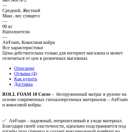
—
Средний, Жесткий
Макс. вес спящего
—
90 кг
Наполнители
—
AirFoam, Кокосовая койра
Все характеристики
Цена действительна только для интернет-магазина и может
отличаться от цен в розничных магазинах
Описание
Отзывы (4)
Как купить
Доставка
ROLL FOAM 10 Cocos
– беспружинный матрас в рулоне на
основе современных гипоаллергенных материалов – AirFoam
и кокосовой койры.
✅ AirFoam – надежный, неприхотливый в уходе материал.
Благодаря своей эластичности, идеально подстраивается под
изгибы тела спящего и создает максимальный комфорт во