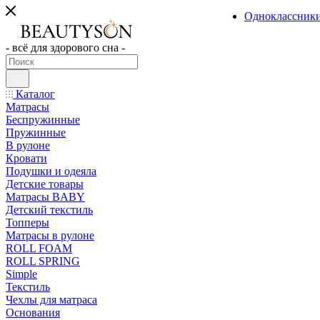
Одноклассник
- всё для здорового сна -
Каталог
Матрасы
Беспружинные
Пружинные
В рулоне
Кровати
Подушки и одеяла
Детские товары
Матрасы BABY
Детский текстиль
Топперы
Матрасы в рулоне
ROLL FOAM
ROLL SPRING
Simple
Текстиль
Чехлы для матраса
Основания