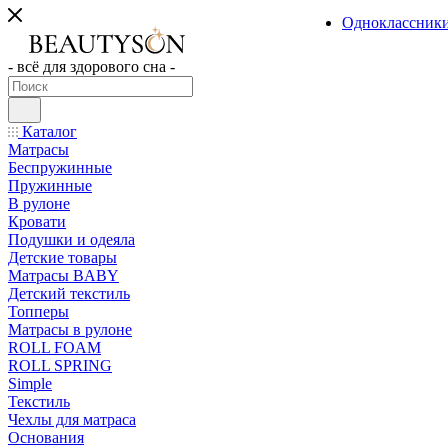
Одноклассник
- всё для здорового сна -
Каталог
Матрасы
Беспружинные
Пружинные
В рулоне
Кровати
Подушки и одеяла
Детские товары
Матрасы BABY
Детский текстиль
Топперы
Матрасы в рулоне
ROLL FOAM
ROLL SPRING
Simple
Текстиль
Чехлы для матраса
Основания