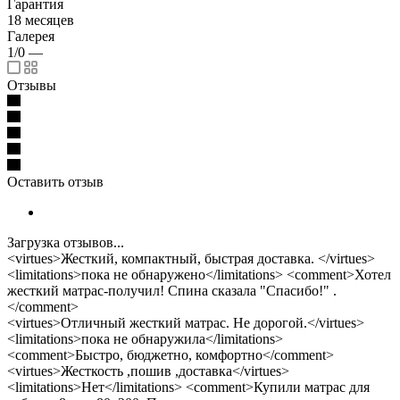
Гарантия
18 месяцев
Галерея
1/0
—
Отзывы
Оставить отзыв
Загрузка отзывов...
<virtues>Жесткий, компактный, быстрая доставка. </virtues>
<limitations>пока не обнаружено</limitations> <comment>Хотел
жесткий матрас-получил! Спина сказала "Спасибо!" .
</comment>
<virtues>Отличный жесткий матрас. Не дорогой.</virtues>
<limitations>пока не обнаружила</limitations>
<comment>Быстро, бюджетно, комфортно</comment>
<virtues>Жесткость ,пошив ,доставка</virtues>
<limitations>Нет</limitations> <comment>Купили матрас для