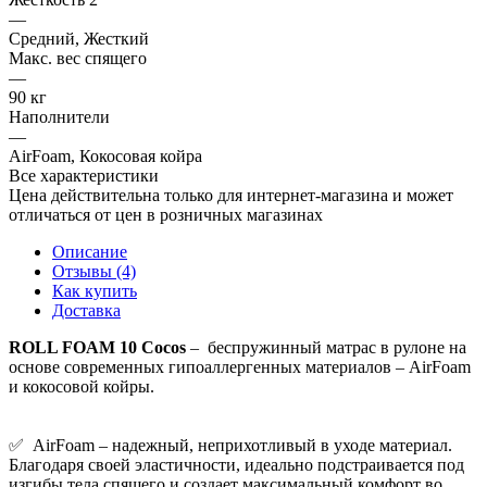
—
Средний, Жесткий
Макс. вес спящего
—
90 кг
Наполнители
—
AirFoam, Кокосовая койра
Все характеристики
Цена действительна только для интернет-магазина и может
отличаться от цен в розничных магазинах
Описание
Отзывы (4)
Как купить
Доставка
ROLL FOAM 10 Cocos
– беспружинный матрас в рулоне на
основе современных гипоаллергенных материалов – AirFoam
и кокосовой койры.
✅ AirFoam – надежный, неприхотливый в уходе материал.
Благодаря своей эластичности, идеально подстраивается под
изгибы тела спящего и создает максимальный комфорт во