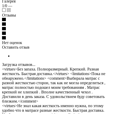
Галерея
1/0
—
Отзывы
Нет оценок
Оставить отзыв
Загрузка отзывов...
<virtues>Без запаха. Полноразмерный. Крепкий. Разная
жесткость. Быстрая доставка.</virtues> <limitations>Пока не
обнаружено.</limitations> <comment>Выбирала матрас с
разной жесткостью сторон, так как не могла определиться ,
матрас полностью подошел моим требованиям . Матрас
крепкий не хлипкий . Вполне качественный чехол .
Доставили в день заказа. С удовольствием буду советовать
близким.</comment>
<virtues>Не знал какая жесткость именно нужна, по этому
удобно что в матрасе разные жесткости. Быстрая доставка.