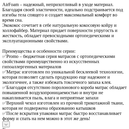
AirFoam – надежный, неприхотливый в уходе материал.
Благодаря своей эластичности, идеально подстраивается под
изгибы тела спящего и создает максимальный комфорт во
время сна.
Экококос сочетает в себе натуральную кокосовую койру и
холлофайбер. Материал придает поверхности упругость и
жесткость, обладает превосходными ортопедическими и
эксплуатационными свойствами.
Преимущества и особенности серии:
✅Promo – бюджетная серия матрасов с ортопедическими
свойствами преимущественно из искусственных
гипоаллергенных материалов
✅Матрас изготовлен по уникальной бесклеевой технологии,
которая позволяет сделать продукцию еще надежнее и
экологичнее, а также избежать токсичного запаха клея.
✅Благодаря отсутствию поролонового короба матрас обладает
повышенной воздухопроницаемостью и внутри не
накапливается пыль, влага и неприятные запахи
✅Верхний чехол изготовлен из прочной трикотажной ткани,
которая не подвержена образованию катышков
✅После вскрытия упаковки матрас быстро восстанавливает
форму и спать на нем можно в этот же день!