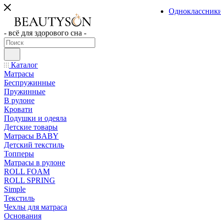
Одноклассник
- всё для здорового сна -
Каталог
Матрасы
Беспружинные
Пружинные
В рулоне
Кровати
Подушки и одеяла
Детские товары
Матрасы BABY
Детский текстиль
Топперы
Матрасы в рулоне
ROLL FOAM
ROLL SPRING
Simple
Текстиль
Чехлы для матраса
Основания