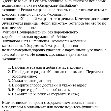
Удобные варианты оплаты</virtues> <limitations>за все время
пользования пока не обнаружил</limitations>
<comment>Решил матрас использовать как лето/зима: летом с
кокосом, а зимой с пеной. </comment>
<comment>Хороший матрас за эти деньги. Качество достойное
,чувствуется разница . Чехол трикотаж, хотелось бы что то по
плотнее.</comment>
<virtues>Полноразмерный,без поролонового
короба,полностью пружинный</virtues>
<limitations>нет</limitations> <comment>Хороший
качественный бюджетный матрас! Привезли
полноразмерным,хорошо упакован с картонными уголками в
толстой пленке. Не воняет. Доставка в день заказа .
</comment>
Выберите товары и добавьте их в корзину;
Перейдите в раздел «Корзина» и нажмите «Перейти к
оформлению»;
Укажите ваши данные;
Выберите способ доставки и укажите адрес;
Выберите удобный способ оплаты;
Нажмите на кнопку «Оформить заказ»;
Если возникли вопросы с оформлением заказа, пишите
менеджерам в онлайн-чат или воспользуйтесь функцией