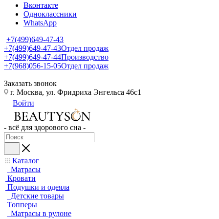
Вконтакте
Одноклассники
WhatsApp
+7(499)649-47-43
+7(499)649-47-43
Отдел продаж
+7(499)649-47-44
Производство
+7(968)056-15-05
Отдел продаж
Заказать звонок
г. Москва, ул. Фридриха Энгельса 46с1
Войти
- всё для здорового сна -
Каталог
Матрасы
Кровати
Подушки и одеяла
Детские товары
Топперы
Матрасы в рулоне