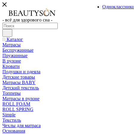
Одноклассник
- всё для здорового сна -
Каталог
Матрасы
Беспружинные
Пружинные
В рулоне
Кровати
Подушки и одеяла
Детские товары
Матрасы BABY
Детский текстиль
Топперы
Матрасы в рулоне
ROLL FOAM
ROLL SPRING
Simple
Текстиль
Чехлы для матраса
Основания