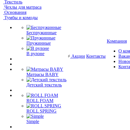
Текстиль
Чехлы для матраса
Основания
Тумбы и комоды
Беспружинные
Компания
Пружинные
О ко
В рулоне
Акции
Контакты
Вака
Ново
Конт
Матрасы BABY
Детский текстиль
ROLL FOAM
ROLL SPRING
Simple