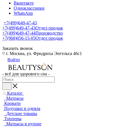
Вконтакте
Одноклассники
WhatsApp
+7(499)649-47-43
+7(499)649-47-43
Отдел продаж
+7(499)649-47-44
Производство
+7(968)056-15-05
Отдел продаж
Заказать звонок
г. Москва, ул. Фридриха Энгельса 46с1
Войти
- всё для здорового сна -
Каталог
Матрасы
Кровати
Подушки и одеяла
Детские товары
Топперы
Матрасы в рулоне