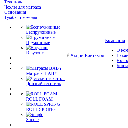
Текстиль
Чехлы для матраса
Основания
Тумбы и комоды
Беспружинные
Компания
Пружинные
О ко
В рулоне
Акции
Контакты
Вака
Ново
Конт
Матрасы BABY
Детский текстиль
ROLL FOAM
ROLL SPRING
Simple