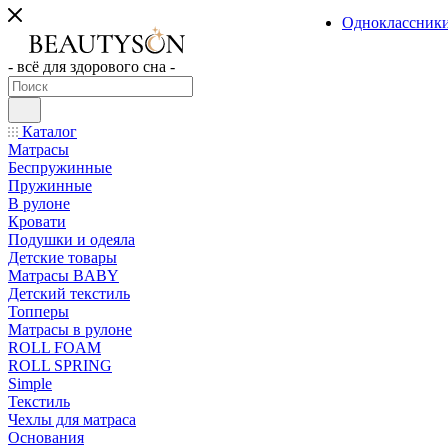
Одноклассник
- всё для здорового сна -
Каталог
Матрасы
Беспружинные
Пружинные
В рулоне
Кровати
Подушки и одеяла
Детские товары
Матрасы BABY
Детский текстиль
Топперы
Матрасы в рулоне
ROLL FOAM
ROLL SPRING
Simple
Текстиль
Чехлы для матраса
Основания