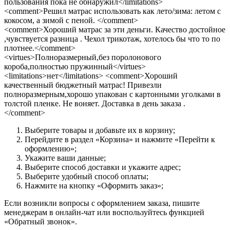
пользования пока не обнаружил</limitations>
<comment>Решил матрас использовать как лето/зима: летом с
кокосом, а зимой с пеной. </comment>
<comment>Хороший матрас за эти деньги. Качество достойное
,чувствуется разница . Чехол трикотаж, хотелось бы что то по
плотнее.</comment>
<virtues>Полноразмерный,без поролонового
короба,полностью пружинный</virtues>
<limitations>нет</limitations> <comment>Хороший
качественный бюджетный матрас! Привезли
полноразмерным,хорошо упакован с картонными уголками в
толстой пленке. Не воняет. Доставка в день заказа .
</comment>
Выберите товары и добавьте их в корзину;
Перейдите в раздел «Корзина» и нажмите «Перейти к
оформлению»;
Укажите ваши данные;
Выберите способ доставки и укажите адрес;
Выберите удобный способ оплаты;
Нажмите на кнопку «Оформить заказ»;
Если возникли вопросы с оформлением заказа, пишите
менеджерам в онлайн-чат или воспользуйтесь функцией
«Обратный звонок».