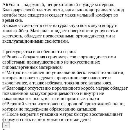
AirFoam – надежный, неприхотливый в уходе материал.
Благодаря своей эластичности, идеально подстраивается под
изгибы тела спящего и создает максимальный комфорт во
время сна.
Экококос сочетает в себе натуральную кокосовую койру и
холлофайбер. Материал придает поверхности упругость и
жесткость, обладает превосходными ортопедическими и
эксплуатационными свойствами.
Преимущества и особенности серии:
✅Promo – бюджетная серия матрасов с ортопедическими
свойствами преимущественно из искусственных
гипоаллергенных материалов
✅Матрас изготовлен по уникальной бесклеевой технологии,
которая позволяет сделать продукцию еще надежнее и
экологичнее, а также избежать токсичного запаха клея.
✅Благодаря отсутствию поролонового короба матрас обладает
повышенной воздухопроницаемостью и внутри не
накапливается пыль, влага и неприятные запахи
✅Верхний чехол изготовлен из прочной трикотажной ткани,
которая не подвержена образованию катышков
✅После вскрытия упаковки матрас быстро восстанавливает
форму и спать на нем можно в этот же день!