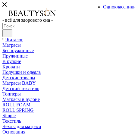
Одноклассник
- всё для здорового сна -
Каталог
Матрасы
Беспружинные
Пружинные
В рулоне
Кровати
Подушки и одеяла
Детские товары
Матрасы BABY
Детский текстиль
Топперы
Матрасы в рулоне
ROLL FOAM
ROLL SPRING
Simple
Текстиль
Чехлы для матраса
Основания