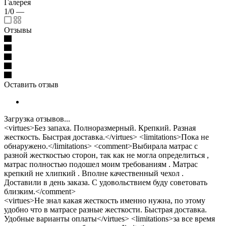
Галерея
1/0
—
Отзывы
Оставить отзыв
Загрузка отзывов...
<virtues>Без запаха. Полноразмерный. Крепкий. Разная
жесткость. Быстрая доставка.</virtues> <limitations>Пока не
обнаружено.</limitations> <comment>Выбирала матрас с
разной жесткостью сторон, так как не могла определиться ,
матрас полностью подошел моим требованиям . Матрас
крепкий не хлипкий . Вполне качественный чехол .
Доставили в день заказа. С удовольствием буду советовать
близким.</comment>
<virtues>Не знал какая жесткость именно нужна, по этому
удобно что в матрасе разные жесткости. Быстрая доставка.
Удобные варианты оплаты</virtues> <limitations>за все время