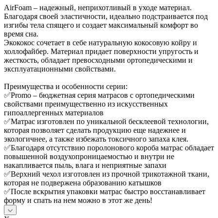
AirFoam – надежный, неприхотливый в уходе материал.
Благодаря своей эластичности, идеально подстраивается под
изгибы тела спящего и создает максимальный комфорт во
время сна.
Экококос сочетает в себе натуральную кокосовую койру и
холлофайбер. Материал придает поверхности упругость и
жесткость, обладает превосходными ортопедическими и
эксплуатационными свойствами.
Преимущества и особенности серии:
✅Promo – бюджетная серия матрасов с ортопедическими
свойствами преимущественно из искусственных
гипоаллергенных материалов
✅Матрас изготовлен по уникальной бесклеевой технологии,
которая позволяет сделать продукцию еще надежнее и
экологичнее, а также избежать токсичного запаха клея.
✅Благодаря отсутствию поролонового короба матрас обладает
повышенной воздухопроницаемостью и внутри не
накапливается пыль, влага и неприятные запахи
✅Верхний чехол изготовлен из прочной трикотажной ткани,
которая не подвержена образованию катышков
✅После вскрытия упаковки матрас быстро восстанавливает
форму и спать на нем можно в этот же день!