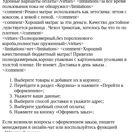
Удобные варианты оплаты</virtues> <limitations>за все время
пользования пока не обнаружил</limitations>
<comment>Решил матрас использовать как лето/зима: летом с
кокосом, а зимой с пеной. </comment>
<comment>Хороший матрас за эти деньги. Качество достойное
,чувствуется разница . Чехол трикотаж, хотелось бы что то по
плотнее.</comment>
<virtues>Полноразмерный,без поролонового
короба,полностью пружинный</virtues>
<limitations>нет</limitations> <comment>Хороший
качественный бюджетный матрас! Привезли
полноразмерным,хорошо упакован с картонными уголками в
толстой пленке. Не воняет. Доставка в день заказа .
</comment>
Выберите товары и добавьте их в корзину;
Перейдите в раздел «Корзина» и нажмите «Перейти к
оформлению»;
Укажите ваши данные;
Выберите способ доставки и укажите адрес;
Выберите удобный способ оплаты;
Нажмите на кнопку «Оформить заказ»;
Если возникли вопросы с оформлением заказа, пишите
менеджерам в онлайн-чат или воспользуйтесь функцией