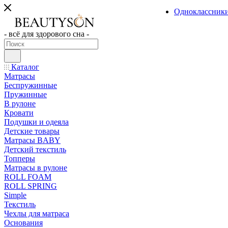
Одноклассник
- всё для здорового сна -
Каталог
Матрасы
Беспружинные
Пружинные
В рулоне
Кровати
Подушки и одеяла
Детские товары
Матрасы BABY
Детский текстиль
Топперы
Матрасы в рулоне
ROLL FOAM
ROLL SPRING
Simple
Текстиль
Чехлы для матраса
Основания