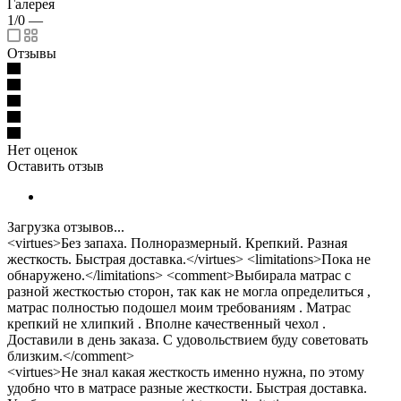
Галерея
1/0
—
Отзывы
Нет оценок
Оставить отзыв
Загрузка отзывов...
<virtues>Без запаха. Полноразмерный. Крепкий. Разная
жесткость. Быстрая доставка.</virtues> <limitations>Пока не
обнаружено.</limitations> <comment>Выбирала матрас с
разной жесткостью сторон, так как не могла определиться ,
матрас полностью подошел моим требованиям . Матрас
крепкий не хлипкий . Вполне качественный чехол .
Доставили в день заказа. С удовольствием буду советовать
близким.</comment>
<virtues>Не знал какая жесткость именно нужна, по этому
удобно что в матрасе разные жесткости. Быстрая доставка.