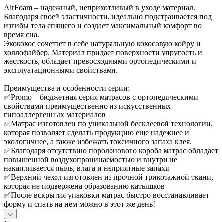
AirFoam – надежный, неприхотливый в уходе материал.
Благодаря своей эластичности, идеально подстраивается под
изгибы тела спящего и создает максимальный комфорт во
время сна.
Экококос сочетает в себе натуральную кокосовую койру и
холлофайбер. Материал придает поверхности упругость и
жесткость, обладает превосходными ортопедическими и
эксплуатационными свойствами.
Преимущества и особенности серии:
✅Promo – бюджетная серия матрасов с ортопедическими
свойствами преимущественно из искусственных
гипоаллергенных материалов
✅Матрас изготовлен по уникальной бесклеевой технологии,
которая позволяет сделать продукцию еще надежнее и
экологичнее, а также избежать токсичного запаха клея.
✅Благодаря отсутствию поролонового короба матрас обладает
повышенной воздухопроницаемостью и внутри не
накапливается пыль, влага и неприятные запахи
✅Верхний чехол изготовлен из прочной трикотажной ткани,
которая не подвержена образованию катышков
✅После вскрытия упаковки матрас быстро восстанавливает
форму и спать на нем можно в этот же день!