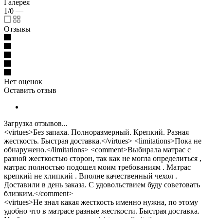
Галерея
1/0
—
Отзывы
Нет оценок
Оставить отзыв
Загрузка отзывов...
<virtues>Без запаха. Полноразмерный. Крепкий. Разная
жесткость. Быстрая доставка.</virtues> <limitations>Пока не
обнаружено.</limitations> <comment>Выбирала матрас с
разной жесткостью сторон, так как не могла определиться ,
матрас полностью подошел моим требованиям . Матрас
крепкий не хлипкий . Вполне качественный чехол .
Доставили в день заказа. С удовольствием буду советовать
близким.</comment>
<virtues>Не знал какая жесткость именно нужна, по этому
удобно что в матрасе разные жесткости. Быстрая доставка.