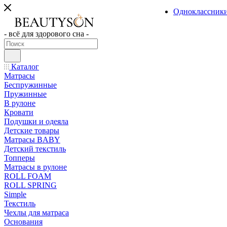
Одноклассник
- всё для здорового сна -
Каталог
Матрасы
Беспружинные
Пружинные
В рулоне
Кровати
Подушки и одеяла
Детские товары
Матрасы BABY
Детский текстиль
Топперы
Матрасы в рулоне
ROLL FOAM
ROLL SPRING
Simple
Текстиль
Чехлы для матраса
Основания