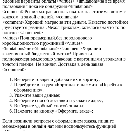
Удобные варианты оплаты</virtues> <limitations>за все время
пользования пока не обнаружил</limitations>
<comment>Решил матрас использовать как лето/зима: летом с
кокосом, а зимой с пеной. </comment>
<comment>Хороший матрас за эти деньги. Качество достойное
,чувствуется разница . Чехол трикотаж, хотелось бы что то по
плотнее.</comment>
<virtues>Полноразмерный,без поролонового
короба,полностью пружинный</virtues>
<limitations>нет</limitations> <comment>Хороший
качественный бюджетный матрас! Привезли
полноразмерным,хорошо упакован с картонными уголками в
толстой пленке. Не воняет. Доставка в день заказа .
</comment>
Выберите товары и добавьте их в корзину;
Перейдите в раздел «Корзина» и нажмите «Перейти к
оформлению»;
Укажите ваши данные;
Выберите способ доставки и укажите адрес;
Выберите удобный способ оплаты;
Нажмите на кнопку «Оформить заказ»;
Если возникли вопросы с оформлением заказа, пишите
менеджерам в онлайн-чат или воспользуйтесь функцией