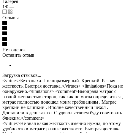
Галерея
1/0
—
Отзывы
Нет оценок
Оставить отзыв
Загрузка отзывов...
<virtues>Без запаха. Полноразмерный. Крепкий. Разная
жесткость. Быстрая доставка.</virtues> <limitations>Пока не
обнаружено.</limitations> <comment>Выбирала матрас с
разной жесткостью сторон, так как не могла определиться ,
матрас полностью подошел моим требованиям . Матрас
крепкий не хлипкий . Вполне качественный чехол .
Доставили в день заказа. С удовольствием буду советовать
близким.</comment>
<virtues>Не знал какая жесткость именно нужна, по этому
удобно что в матрасе разные жесткости. Быстрая доставка.