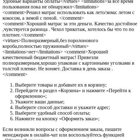
Удобные варианты оплаты</virtues> <limitations>за все время
пользования пока не обнаружил</limitations>
<comment>Решил матрас использовать как лето/зима: летом с
кокосом, а зимой с пеной. </comment>
<comment>Хороший матрас за эти деньги. Качество достойное
,чувствуется разница . Чехол трикотаж, хотелось бы что то по
плотнее.</comment>
<virtues>Полноразмерный,без поролонового
короба,полностью пружинный</virtues>
<limitations>нет</limitations> <comment>Хороший
качественный бюджетный матрас! Привезли
полноразмерным,хорошо упакован с картонными уголками в
толстой пленке. Не воняет. Доставка в день заказа .
</comment>
Выберите товары и добавьте их в корзину;
Перейдите в раздел «Корзина» и нажмите «Перейти к
оформлению»;
Укажите ваши данные;
Выберите способ доставки и укажите адрес;
Выберите удобный способ оплаты;
Нажмите на кнопку «Оформить заказ»;
Если возникли вопросы с оформлением заказа, пишите
менеджерам в онлайн-чат или воспользуйтесь функцией