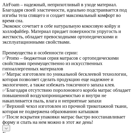
AirFoam – надежный, неприхотливый в уходе материал.
Благодаря своей эластичности, идеально подстраивается под
изгибы тела спящего и создает максимальный комфорт во
время сна.
Экококос сочетает в себе натуральную кокосовую койру и
холлофайбер. Материал придает поверхности упругость и
жесткость, обладает превосходными ортопедическими и
эксплуатационными свойствами.
Преимущества и особенности серии:
✅Promo – бюджетная серия матрасов с ортопедическими
свойствами преимущественно из искусственных
гипоаллергенных материалов
✅Матрас изготовлен по уникальной бесклеевой технологии,
которая позволяет сделать продукцию еще надежнее и
экологичнее, а также избежать токсичного запаха клея.
✅Благодаря отсутствию поролонового короба матрас обладает
повышенной воздухопроницаемостью и внутри не
накапливается пыль, влага и неприятные запахи
✅Верхний чехол изготовлен из прочной трикотажной ткани,
которая не подвержена образованию катышков
✅После вскрытия упаковки матрас быстро восстанавливает
форму и спать на нем можно в этот же день!