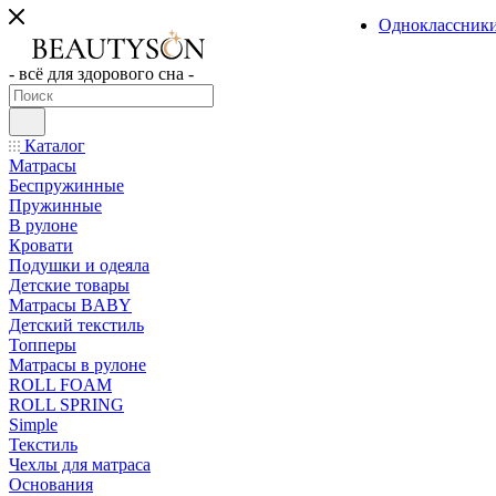
Одноклассник
- всё для здорового сна -
Каталог
Матрасы
Беспружинные
Пружинные
В рулоне
Кровати
Подушки и одеяла
Детские товары
Матрасы BABY
Детский текстиль
Топперы
Матрасы в рулоне
ROLL FOAM
ROLL SPRING
Simple
Текстиль
Чехлы для матраса
Основания