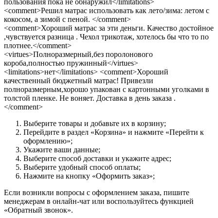
пользования пока не обнаружил</limitations>
<comment>Решил матрас использовать как лето/зима: летом с
кокосом, а зимой с пеной. </comment>
<comment>Хороший матрас за эти деньги. Качество достойное
,чувствуется разница . Чехол трикотаж, хотелось бы что то по
плотнее.</comment>
<virtues>Полноразмерный,без поролонового
короба,полностью пружинный</virtues>
<limitations>нет</limitations> <comment>Хороший
качественный бюджетный матрас! Привезли
полноразмерным,хорошо упакован с картонными уголками в
толстой пленке. Не воняет. Доставка в день заказа .
</comment>
Выберите товары и добавьте их в корзину;
Перейдите в раздел «Корзина» и нажмите «Перейти к
оформлению»;
Укажите ваши данные;
Выберите способ доставки и укажите адрес;
Выберите удобный способ оплаты;
Нажмите на кнопку «Оформить заказ»;
Если возникли вопросы с оформлением заказа, пишите
менеджерам в онлайн-чат или воспользуйтесь функцией
«Обратный звонок».