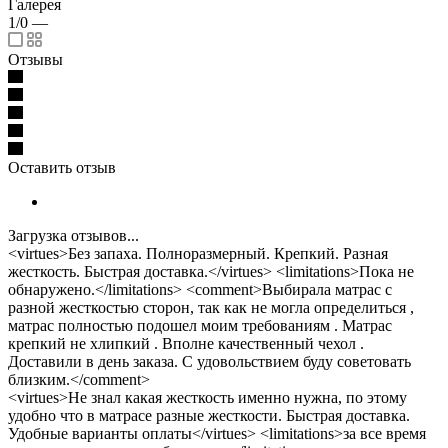
Галерея
1/0
—
Отзывы
Оставить отзыв
Загрузка отзывов...
<virtues>Без запаха. Полноразмерный. Крепкий. Разная
жесткость. Быстрая доставка.</virtues> <limitations>Пока не
обнаружено.</limitations> <comment>Выбирала матрас с
разной жесткостью сторон, так как не могла определиться ,
матрас полностью подошел моим требованиям . Матрас
крепкий не хлипкий . Вполне качественный чехол .
Доставили в день заказа. С удовольствием буду советовать
близким.</comment>
<virtues>Не знал какая жесткость именно нужна, по этому
удобно что в матрасе разные жесткости. Быстрая доставка.
Удобные варианты оплаты</virtues> <limitations>за все время