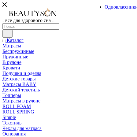
Одноклассник
- всё для здорового сна -
Каталог
Матрасы
Беспружинные
Пружинные
В рулоне
Кровати
Подушки и одеяла
Детские товары
Матрасы BABY
Детский текстиль
Топперы
Матрасы в рулоне
ROLL FOAM
ROLL SPRING
Simple
Текстиль
Чехлы для матраса
Основания