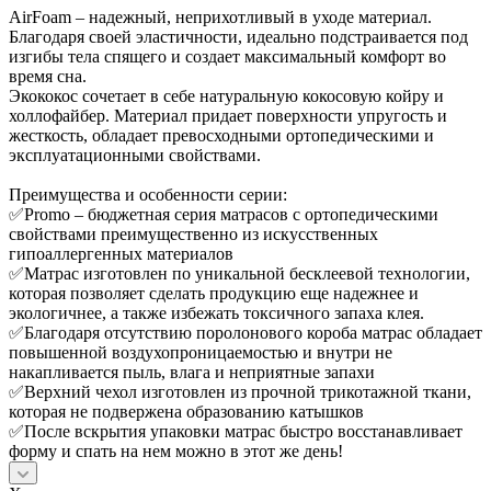
AirFoam – надежный, неприхотливый в уходе материал.
Благодаря своей эластичности, идеально подстраивается под
изгибы тела спящего и создает максимальный комфорт во
время сна.
Экококос сочетает в себе натуральную кокосовую койру и
холлофайбер. Материал придает поверхности упругость и
жесткость, обладает превосходными ортопедическими и
эксплуатационными свойствами.
Преимущества и особенности серии:
✅Promo – бюджетная серия матрасов с ортопедическими
свойствами преимущественно из искусственных
гипоаллергенных материалов
✅Матрас изготовлен по уникальной бесклеевой технологии,
которая позволяет сделать продукцию еще надежнее и
экологичнее, а также избежать токсичного запаха клея.
✅Благодаря отсутствию поролонового короба матрас обладает
повышенной воздухопроницаемостью и внутри не
накапливается пыль, влага и неприятные запахи
✅Верхний чехол изготовлен из прочной трикотажной ткани,
которая не подвержена образованию катышков
✅После вскрытия упаковки матрас быстро восстанавливает
форму и спать на нем можно в этот же день!