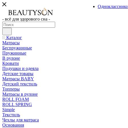
Одноклассник
- всё для здорового сна -
Каталог
Матрасы
Беспружинные
Пружинные
В рулоне
Кровати
Подушки и одеяла
Детские товары
Матрасы BABY
Детский текстиль
Топперы
Матрасы в рулоне
ROLL FOAM
ROLL SPRING
Simple
Текстиль
Чехлы для матраса
Основания