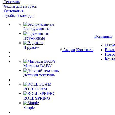
Текстиль
Чехлы для матраса
Основания
Тумбы и комоды
Беспружинные
Компания
Пружинные
О ко
В рулоне
Акции
Контакты
Вака
Ново
Конт
Матрасы BABY
Детский текстиль
ROLL FOAM
ROLL SPRING
Simple