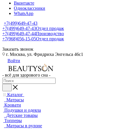
Вконтакте
Одноклассники
WhatsApp
+7(499)649-47-43
+7(499)649-47-43
Отдел продаж
+7(499)649-47-44
Производство
+7(968)056-15-05
Отдел продаж
Заказать звонок
г. Москва, ул. Фридриха Энгельса 46с1
Войти
- всё для здорового сна -
Каталог
Матрасы
Кровати
Подушки и одеяла
Детские товары
Топперы
Матрасы в рулоне