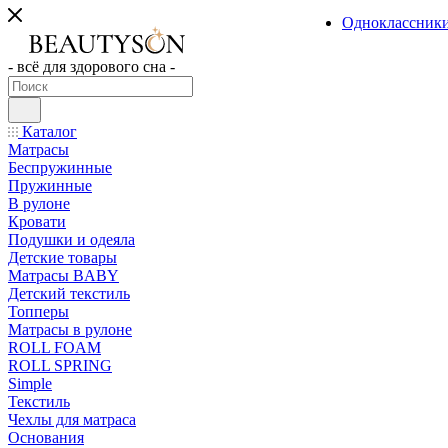
Одноклассник
- всё для здорового сна -
Каталог
Матрасы
Беспружинные
Пружинные
В рулоне
Кровати
Подушки и одеяла
Детские товары
Матрасы BABY
Детский текстиль
Топперы
Матрасы в рулоне
ROLL FOAM
ROLL SPRING
Simple
Текстиль
Чехлы для матраса
Основания