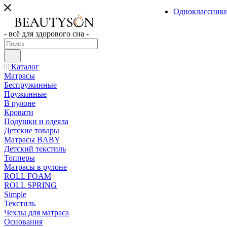
Одноклассник
- всё для здорового сна -
Каталог
Матрасы
Беспружинные
Пружинные
В рулоне
Кровати
Подушки и одеяла
Детские товары
Матрасы BABY
Детский текстиль
Топперы
Матрасы в рулоне
ROLL FOAM
ROLL SPRING
Simple
Текстиль
Чехлы для матраса
Основания