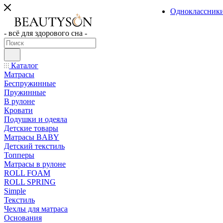
Одноклассник
- всё для здорового сна -
Каталог
Матрасы
Беспружинные
Пружинные
В рулоне
Кровати
Подушки и одеяла
Детские товары
Матрасы BABY
Детский текстиль
Топперы
Матрасы в рулоне
ROLL FOAM
ROLL SPRING
Simple
Текстиль
Чехлы для матраса
Основания