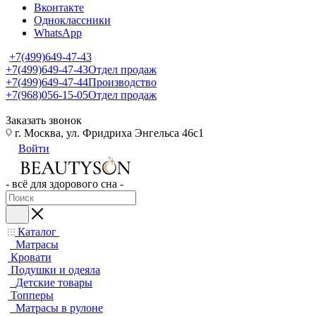
Вконтакте
Одноклассники
WhatsApp
+7(499)649-47-43
+7(499)649-47-43
Отдел продаж
+7(499)649-47-44
Производство
+7(968)056-15-05
Отдел продаж
Заказать звонок
г. Москва, ул. Фридриха Энгельса 46с1
Войти
- всё для здорового сна -
Каталог
Матрасы
Кровати
Подушки и одеяла
Детские товары
Топперы
Матрасы в рулоне