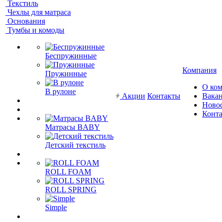
Текстиль
Чехлы для матраса
Основания
Тумбы и комоды
Беспружинные
Компания
Пружинные
О ко
В рулоне
Акции
Контакты
Вака
Ново
Конт
Матрасы BABY
Детский текстиль
ROLL FOAM
ROLL SPRING
Simple