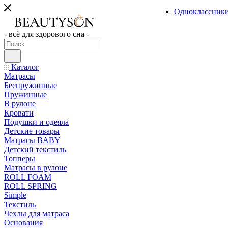
Одноклассник
- всё для здорового сна -
Каталог
Матрасы
Беспружинные
Пружинные
В рулоне
Кровати
Подушки и одеяла
Детские товары
Матрасы BABY
Детский текстиль
Топперы
Матрасы в рулоне
ROLL FOAM
ROLL SPRING
Simple
Текстиль
Чехлы для матраса
Основания