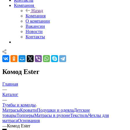
Контакты
Компания
Назад
Компания
О компании
Вакансии
Новости
Контакты
Комод Ester
Главная
—
Каталог
—
Тумбы и комоды
Матрасы
Кровати
Подушки и одеяла
Детские
товары
Топперы
Матрасы в рулоне
Текстиль
Чехлы для
матраса
Основания
—
Комод Ester