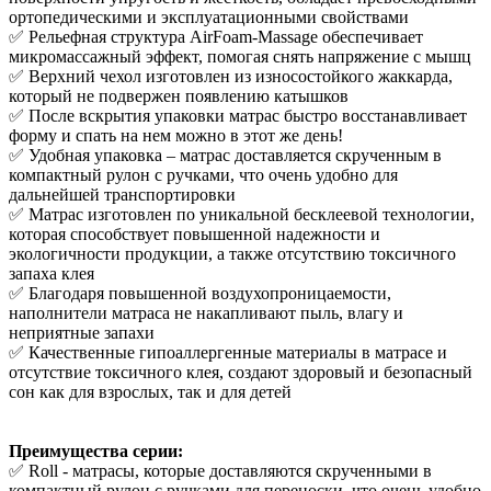
ортопедическими и эксплуатационными свойствами
✅ Рельефная структура AirFoam-Massage обеспечивает
микромассажный эффект, помогая снять напряжение с мышц
✅ Верхний чехол изготовлен из износостойкого жаккарда,
который не подвержен появлению катышков
✅ После вскрытия упаковки матрас быстро восстанавливает
форму и спать на нем можно в этот же день!
✅ Удобная упаковка – матрас доставляется скрученным в
компактный рулон с ручками, что очень удобно для
дальнейшей транспортировки
✅ Матрас изготовлен по уникальной бесклеевой технологии,
которая способствует повышенной надежности и
экологичности продукции, а также отсутствию токсичного
запаха клея
✅ Благодаря повышенной воздухопроницаемости,
наполнители матраса не накапливают пыль, влагу и
неприятные запахи
✅ Качественные гипоаллергенные материалы в матрасе и
отсутствие токсичного клея, создают здоровый и безопасный
сон как для взрослых, так и для детей
Преимущества серии:
✅ Roll - матрасы, которые доставляются скрученными в
компактный рулон с ручками для переноски, что очень удобно