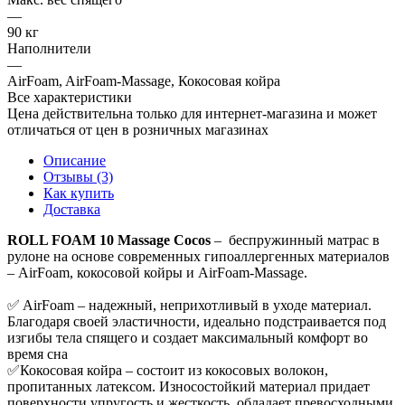
—
90 кг
Наполнители
—
AirFoam, AirFoam-Massage, Кокосовая койра
Все характеристики
Цена действительна только для интернет-магазина и может
отличаться от цен в розничных магазинах
Описание
Отзывы (3)
Как купить
Доставка
ROLL FOAM 10 Massage Cocos
– беспружинный матрас в
рулоне на основе современных гипоаллергенных материалов
– AirFoam, кокосовой койры и AirFoam-Massage.
✅ AirFoam – надежный, неприхотливый в уходе материал.
Благодаря своей эластичности, идеально подстраивается под
изгибы тела спящего и создает максимальный комфорт во
время сна
✅Кокосовая койра – состоит из кокосовых волокон,
пропитанных латексом. Износостойкий материал придает
поверхности упругость и жесткость, обладает превосходными