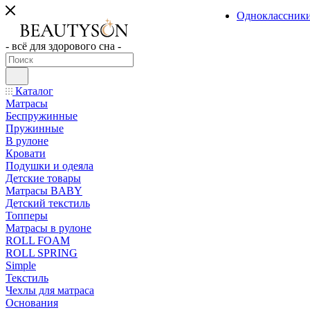
Одноклассник
- всё для здорового сна -
Каталог
Матрасы
Беспружинные
Пружинные
В рулоне
Кровати
Подушки и одеяла
Детские товары
Матрасы BABY
Детский текстиль
Топперы
Матрасы в рулоне
ROLL FOAM
ROLL SPRING
Simple
Текстиль
Чехлы для матраса
Основания