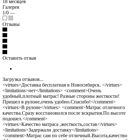
18 месяцев
Галерея
1/0
—
Отзывы
Оставить отзыв
Загрузка отзывов...
<virtues>Доставка бесплатная в Новосибирск. </virtues>
<limitations>нет</limitations> <comment>Очень
удобный,плотный матрас! Разные стороны жесткости!
Пришел в рулоне,очень удобно.Спасибо!</comment>
<virtues>В рулоне</virtues> <comment>Матрас отличного
качества.Сразу восстановился после вскрытия.По высоте
подошел.</comment>
<virtues>Качество матраса ,жесткость,состав</virtues>
<limitations>Задержали доставку</limitations>
<comment>Матрас сам по себе отличный.Высота,качество