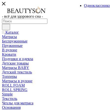
Одноклассник
- всё для здорового сна -
Каталог
Матрасы
Беспружинные
Пружинные
В рулоне
Кровати
Подушки и одеяла
Детские товары
Матрасы BABY
Детский текстиль
Топперы
Матрасы в рулоне
ROLL FOAM
ROLL SPRING
Simple
Текстиль
Чехлы для матраса
Основания