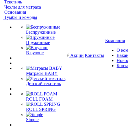
Текстиль
Чехлы для матраса
Основания
Тумбы и комоды
Беспружинные
Компания
Пружинные
О ко
В рулоне
Акции
Контакты
Вака
Ново
Конт
Матрасы BABY
Детский текстиль
ROLL FOAM
ROLL SPRING
Simple