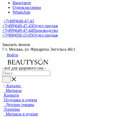
Вконтакте
Одноклассники
WhatsApp
+7(499)649-47-43
+7(499)649-47-43
Отдел продаж
+7(499)649-47-44
Производство
+7(968)056-15-05
Отдел продаж
Заказать звонок
г. Москва, ул. Фридриха Энгельса 46с1
Войти
- всё для здорового сна -
Каталог
Матрасы
Кровати
Подушки и одеяла
Детские товары
Топперы
Матрасы в рулоне