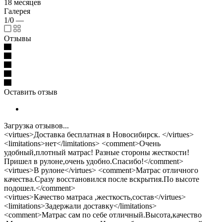
18 месяцев
Галерея
1/0
—
Отзывы
Оставить отзыв
Загрузка отзывов...
<virtues>Доставка бесплатная в Новосибирск. </virtues>
<limitations>нет</limitations> <comment>Очень
удобный,плотный матрас! Разные стороны жесткости!
Пришел в рулоне,очень удобно.Спасибо!</comment>
<virtues>В рулоне</virtues> <comment>Матрас отличного
качества.Сразу восстановился после вскрытия.По высоте
подошел.</comment>
<virtues>Качество матраса ,жесткость,состав</virtues>
<limitations>Задержали доставку</limitations>
<comment>Матрас сам по себе отличный.Высота,качество