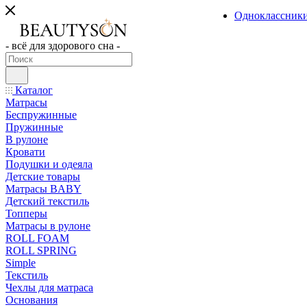
Одноклассник
- всё для здорового сна -
Каталог
Матрасы
Беспружинные
Пружинные
В рулоне
Кровати
Подушки и одеяла
Детские товары
Матрасы BABY
Детский текстиль
Топперы
Матрасы в рулоне
ROLL FOAM
ROLL SPRING
Simple
Текстиль
Чехлы для матраса
Основания