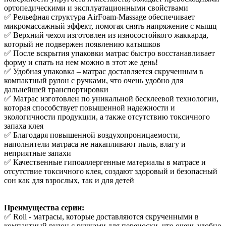
ортопедическими и эксплуатационными свойствами
✅ Рельефная структура AirFoam-Massage обеспечивает
микромассажный эффект, помогая снять напряжение с мышц
✅ Верхний чехол изготовлен из износостойкого жаккарда,
который не подвержен появлению катышков
✅ После вскрытия упаковки матрас быстро восстанавливает
форму и спать на нем можно в этот же день!
✅ Удобная упаковка – матрас доставляется скрученным в
компактный рулон с ручками, что очень удобно для
дальнейшей транспортировки
✅ Матрас изготовлен по уникальной бесклеевой технологии,
которая способствует повышенной надежности и
экологичности продукции, а также отсутствию токсичного
запаха клея
✅ Благодаря повышенной воздухопроницаемости,
наполнители матраса не накапливают пыль, влагу и
неприятные запахи
✅ Качественные гипоаллергенные материалы в матрасе и
отсутствие токсичного клея, создают здоровый и безопасный
сон как для взрослых, так и для детей
Преимущества серии:
✅ Roll - матрасы, которые доставляются скрученными в
компактный рулон с ручками для переноски, что очень удобно