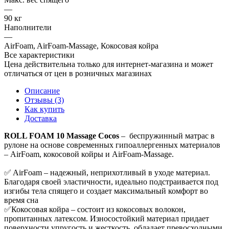
—
90 кг
Наполнители
—
AirFoam, AirFoam-Massage, Кокосовая койра
Все характеристики
Цена действительна только для интернет-магазина и может
отличаться от цен в розничных магазинах
Описание
Отзывы (3)
Как купить
Доставка
ROLL FOAM 10 Massage Cocos
– беспружинный матрас в
рулоне на основе современных гипоаллергенных материалов
– AirFoam, кокосовой койры и AirFoam-Massage.
✅ AirFoam – надежный, неприхотливый в уходе материал.
Благодаря своей эластичности, идеально подстраивается под
изгибы тела спящего и создает максимальный комфорт во
время сна
✅Кокосовая койра – состоит из кокосовых волокон,
пропитанных латексом. Износостойкий материал придает
поверхности упругость и жесткость, обладает превосходными