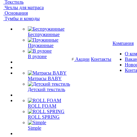
Текстиль
Чехлы для матраса
Основания
Тумбы и комоды
Беспружинные
Компания
Пружинные
О ко
В рулоне
Акции
Контакты
Вака
Ново
Конт
Матрасы BABY
Детский текстиль
ROLL FOAM
ROLL SPRING
Simple