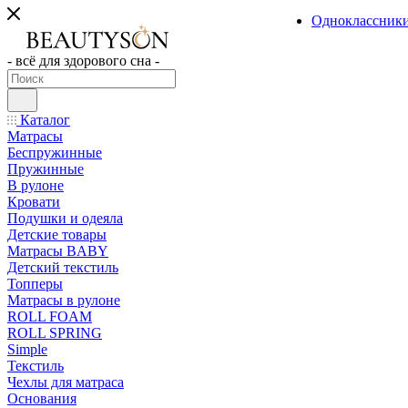
Одноклассник
- всё для здорового сна -
Каталог
Матрасы
Беспружинные
Пружинные
В рулоне
Кровати
Подушки и одеяла
Детские товары
Матрасы BABY
Детский текстиль
Топперы
Матрасы в рулоне
ROLL FOAM
ROLL SPRING
Simple
Текстиль
Чехлы для матраса
Основания