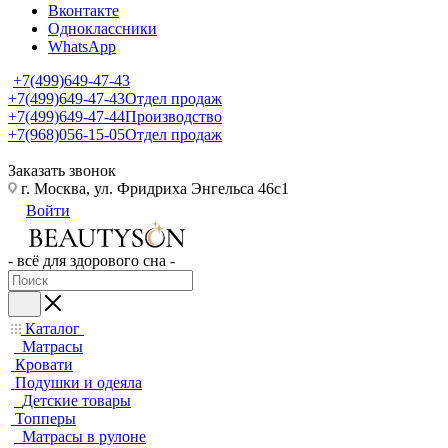
Вконтакте
Одноклассники
WhatsApp
+7(499)649-47-43
+7(499)649-47-43
Отдел продаж
+7(499)649-47-44
Производство
+7(968)056-15-05
Отдел продаж
Заказать звонок
г. Москва, ул. Фридриха Энгельса 46с1
Войти
- всё для здорового сна -
Каталог
Матрасы
Кровати
Подушки и одеяла
Детские товары
Топперы
Матрасы в рулоне