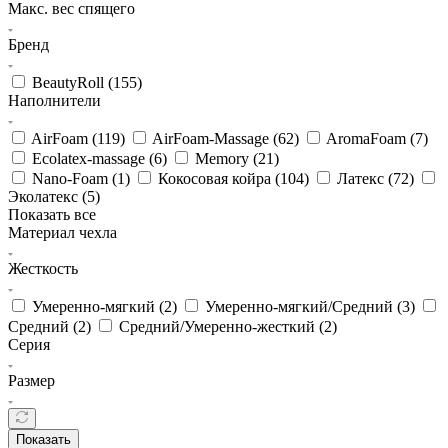
Макс. вес спящего
Бренд
BeautyRoll (
155
)
Наполнители
AirFoam (
119
)
AirFoam-Massage (
62
)
AromaFoam (
7
)
Ecolatex-massage (
6
)
Memory (
21
)
Nano-Foam (
1
)
Кокосовая койра (
104
)
Латекс (
72
)
Эколатекс (
5
)
Показать все
Материал чехла
Жесткость
Умеренно-мягкий (
2
)
Умеренно-мягкий/Средний (
3
)
Средний (
2
)
Средний/Умеренно-жесткий (
2
)
Серия
Размер
Показать