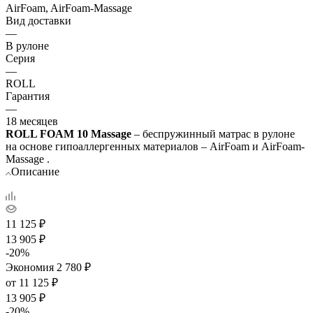
AirFoam, AirFoam-Massage
Вид доставки
—
В рулоне
Серия
—
ROLL
Гарантия
—
18 месяцев
ROLL FOAM 10 Massage
– беспружинный матрас в рулоне
на основе гипоаллергенных материалов – AirFoam и AirFoam-
Massage .
Описание
11 125
₽
13 905
₽
-
20
%
Экономия
2 780
₽
от
11 125 ₽
13 905 ₽
-
20
%