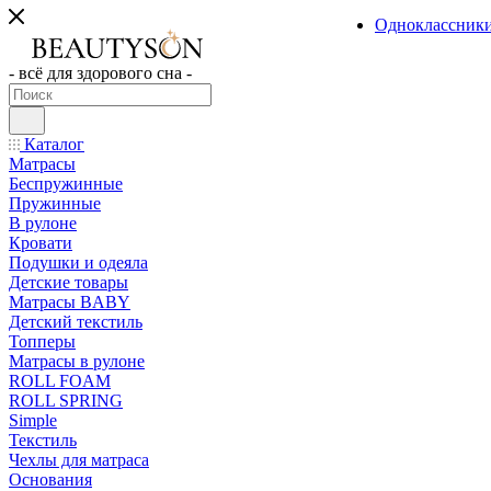
Одноклассник
- всё для здорового сна -
Каталог
Матрасы
Беспружинные
Пружинные
В рулоне
Кровати
Подушки и одеяла
Детские товары
Матрасы BABY
Детский текстиль
Топперы
Матрасы в рулоне
ROLL FOAM
ROLL SPRING
Simple
Текстиль
Чехлы для матраса
Основания