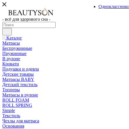
Одноклассник
- всё для здорового сна -
Каталог
Матрасы
Беспружинные
Пружинные
В рулоне
Кровати
Подушки и одеяла
Детские товары
Матрасы BABY
Детский текстиль
Топперы
Матрасы в рулоне
ROLL FOAM
ROLL SPRING
Simple
Текстиль
Чехлы для матраса
Основания