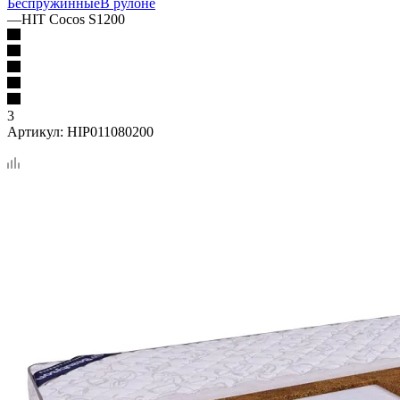
Беспружинные
В рулоне
—
HIT Cocos S1200
3
Артикул:
HIP011080200