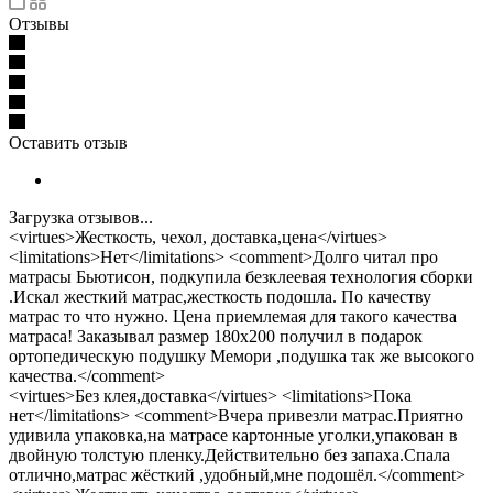
Отзывы
Оставить отзыв
Загрузка отзывов...
<virtues>Жесткость, чехол, доставка,цена</virtues>
<limitations>Нет</limitations> <comment>Долго читал про
матрасы Бьютисон, подкупила безклеевая технология сборки
.Искал жесткий матрас,жесткость подошла. По качеству
матрас то что нужно. Цена приемлемая для такого качества
матраса! Заказывал размер 180х200 получил в подарок
ортопедическую подушку Мемори ,подушка так же высокого
качества.</comment>
<virtues>Без клея,доставка</virtues> <limitations>Пока
нет</limitations> <comment>Вчера привезли матрас.Приятно
удивила упаковка,на матрасе картонные уголки,упакован в
двойную толстую пленку.Действительно без запаха.Спала
отлично,матрас жёсткий ,удобный,мне подошёл.</comment>