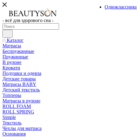
Одноклассник
- всё для здорового сна -
Каталог
Матрасы
Беспружинные
Пружинные
В рулоне
Кровати
Подушки и одеяла
Детские товары
Матрасы BABY
Детский текстиль
Топперы
Матрасы в рулоне
ROLL FOAM
ROLL SPRING
Simple
Текстиль
Чехлы для матраса
Основания