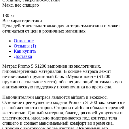
Макс. вес спящего
—
130 кг
Все характеристики
Цена действительна только для интернет-магазина и может
отличаться от цен в розничных магазинах
Описание
Отзывы (1)
Как купить
Доставка
Матрас Promo 5 S1200 выполнен из экологичных,
гипоаллергенных материалов. В основе матраса лежит
независимый пружинный блок «Мультипокет» (S1200
пружин на спальное место), обеспецивающий оптимальную
анатомическую поддержку позвоночника во время сна.
Наполнителями матраса являются airfoam и экококос.
Основное преимущество модели Promo 5 S1200 заключается в
разной жесткости сторон. Сторона с airfoam обладает средней
жесткостью. Данный материал, благодаря своей упругости и
эластичности, идеально подстраивается под контуры тела
спящего и создает максимальный комфорт во время сна.
Сторона с экококосом более жесткая. Основными его