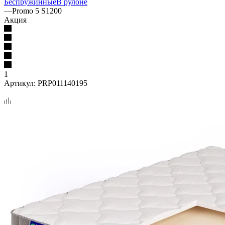
Беспружинные
В рулоне
—
Promo 5 S1200
Акция
1
Артикул:
PRP011140195