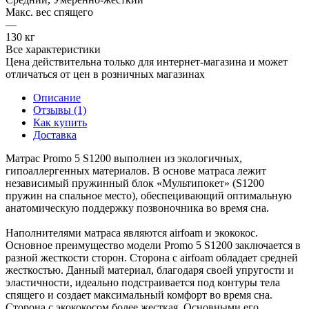
Макс. вес спящего
—
130 кг
Все характеристики
Цена действительна только для интернет-магазина и может
отличаться от цен в розничных магазинах
Описание
Отзывы (1)
Как купить
Доставка
Матрас Promo 5 S1200 выполнен из экологичных,
гипоаллергенных материалов. В основе матраса лежит
независимый пружинный блок «Мультипокет» (S1200
пружин на спальное место), обеспецивающий оптимальную
анатомическую поддержку позвоночника во время сна.
Наполнителями матраса являются airfoam и экококос.
Основное преимущество модели Promo 5 S1200 заключается в
разной жесткости сторон. Сторона с airfoam обладает средней
жесткостью. Данный материал, благодаря своей упругости и
эластичности, идеально подстраивается под контуры тела
спящего и создает максимальный комфорт во время сна.
Сторона с экококосом более жесткая. Основными его