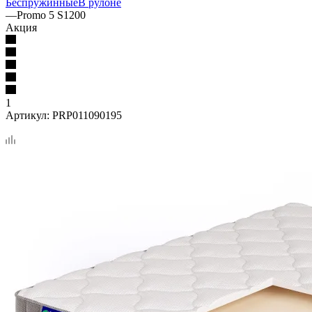
Беспружинные
В рулоне
—
Promo 5 S1200
Акция
1
Артикул:
PRP011090195