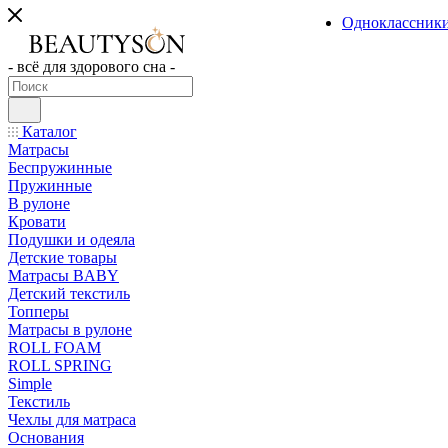
Одноклассник
- всё для здорового сна -
Каталог
Матрасы
Беспружинные
Пружинные
В рулоне
Кровати
Подушки и одеяла
Детские товары
Матрасы BABY
Детский текстиль
Топперы
Матрасы в рулоне
ROLL FOAM
ROLL SPRING
Simple
Текстиль
Чехлы для матраса
Основания