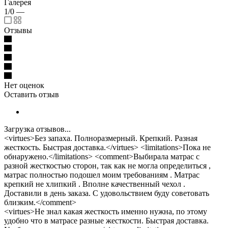
Галерея
1/0
—
Отзывы
Нет оценок
Оставить отзыв
Загрузка отзывов...
<virtues>Без запаха. Полноразмерный. Крепкий. Разная
жесткость. Быстрая доставка.</virtues> <limitations>Пока не
обнаружено.</limitations> <comment>Выбирала матрас с
разной жесткостью сторон, так как не могла определиться ,
матрас полностью подошел моим требованиям . Матрас
крепкий не хлипкий . Вполне качественный чехол .
Доставили в день заказа. С удовольствием буду советовать
близким.</comment>
<virtues>Не знал какая жесткость именно нужна, по этому
удобно что в матрасе разные жесткости. Быстрая доставка.