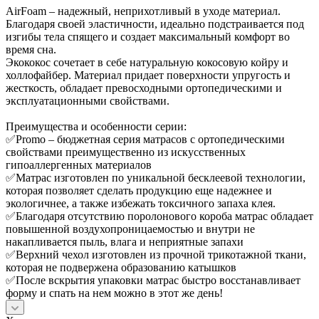
AirFoam – надежный, неприхотливый в уходе материал.
Благодаря своей эластичности, идеально подстраивается под
изгибы тела спящего и создает максимальный комфорт во
время сна.
Экококос сочетает в себе натуральную кокосовую койру и
холлофайбер. Материал придает поверхности упругость и
жесткость, обладает превосходными ортопедическими и
эксплуатационными свойствами.
Преимущества и особенности серии:
✅Promo – бюджетная серия матрасов с ортопедическими
свойствами преимущественно из искусственных
гипоаллергенных материалов
✅Матрас изготовлен по уникальной бесклеевой технологии,
которая позволяет сделать продукцию еще надежнее и
экологичнее, а также избежать токсичного запаха клея.
✅Благодаря отсутствию поролонового короба матрас обладает
повышенной воздухопроницаемостью и внутри не
накапливается пыль, влага и неприятные запахи
✅Верхний чехол изготовлен из прочной трикотажной ткани,
которая не подвержена образованию катышков
✅После вскрытия упаковки матрас быстро восстанавливает
форму и спать на нем можно в этот же день!