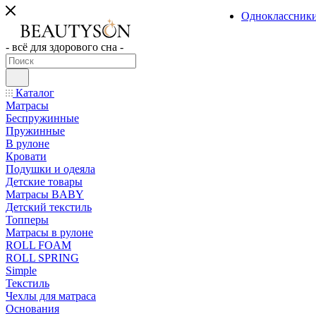
Одноклассник
- всё для здорового сна -
Каталог
Матрасы
Беспружинные
Пружинные
В рулоне
Кровати
Подушки и одеяла
Детские товары
Матрасы BABY
Детский текстиль
Топперы
Матрасы в рулоне
ROLL FOAM
ROLL SPRING
Simple
Текстиль
Чехлы для матраса
Основания