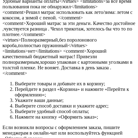
Удобные варианты оплаты</virtues> <limitations>за все время
пользования пока не обнаружил</limitations>
<comment>Решил матрас использовать как лето/зима: летом с
кокосом, а зимой с пеной. </comment>
<comment>Хороший матрас за эти деньги. Качество достойное
,чувствуется разница . Чехол трикотаж, хотелось бы что то по
плотнее.</comment>
<virtues>Полноразмерный,без поролонового
короба,полностью пружинный</virtues>
<limitations>нет</limitations> <comment>Хороший
качественный бюджетный матрас! Привезли
полноразмерным,хорошо упакован с картонными уголками в
толстой пленке. Не воняет. Доставка в день заказа .
</comment>
Выберите товары и добавьте их в корзину;
Перейдите в раздел «Корзина» и нажмите «Перейти к
оформлению»;
Укажите ваши данные;
Выберите способ доставки и укажите адрес;
Выберите удобный способ оплаты;
Нажмите на кнопку «Оформить заказ»;
Если возникли вопросы с оформлением заказа, пишите
менеджерам в онлайн-чат или воспользуйтесь функцией