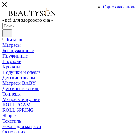
Одноклассник
- всё для здорового сна -
Каталог
Матрасы
Беспружинные
Пружинные
В рулоне
Кровати
Подушки и одеяла
Детские товары
Матрасы BABY
Детский текстиль
Топперы
Матрасы в рулоне
ROLL FOAM
ROLL SPRING
Simple
Текстиль
Чехлы для матраса
Основания