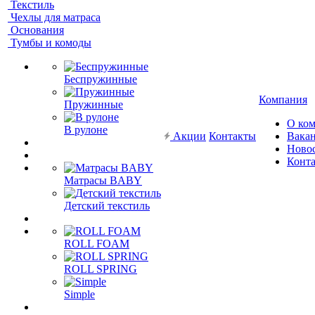
Текстиль
Чехлы для матраса
Основания
Тумбы и комоды
Беспружинные
Компания
Пружинные
О ко
В рулоне
Акции
Контакты
Вака
Ново
Конт
Матрасы BABY
Детский текстиль
ROLL FOAM
ROLL SPRING
Simple