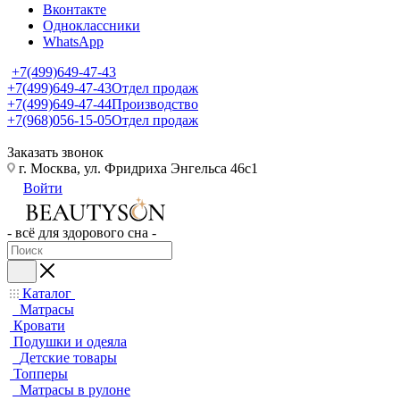
Вконтакте
Одноклассники
WhatsApp
+7(499)649-47-43
+7(499)649-47-43
Отдел продаж
+7(499)649-47-44
Производство
+7(968)056-15-05
Отдел продаж
Заказать звонок
г. Москва, ул. Фридриха Энгельса 46с1
Войти
- всё для здорового сна -
Каталог
Матрасы
Кровати
Подушки и одеяла
Детские товары
Топперы
Матрасы в рулоне