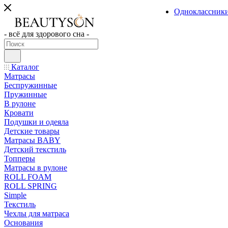
Одноклассник
- всё для здорового сна -
Каталог
Матрасы
Беспружинные
Пружинные
В рулоне
Кровати
Подушки и одеяла
Детские товары
Матрасы BABY
Детский текстиль
Топперы
Матрасы в рулоне
ROLL FOAM
ROLL SPRING
Simple
Текстиль
Чехлы для матраса
Основания