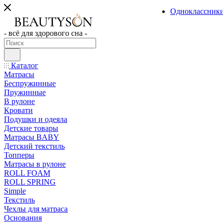
Одноклассник
- всё для здорового сна -
Каталог
Матрасы
Беспружинные
Пружинные
В рулоне
Кровати
Подушки и одеяла
Детские товары
Матрасы BABY
Детский текстиль
Топперы
Матрасы в рулоне
ROLL FOAM
ROLL SPRING
Simple
Текстиль
Чехлы для матраса
Основания