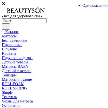
Одноклассник
- всё для здорового сна -
Каталог
Матрасы
Беспружинные
Пружинные
В рулоне
Кровати
Подушки и одеяла
Детские товары
Матрасы BABY
Детский текстиль
Топперы
Матрасы в рулоне
ROLL FOAM
ROLL SPRING
Simple
Текстиль
Чехлы для матраса
Основания