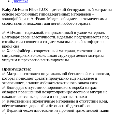
Доставка
Baby AirFoam Fiber LUX
– детский беспружинный матрас на
основе экологичных гипоаллергенных материалов –
холлофайбера и AirFoam. Модель обладает анатомическими
свойствами и подходит для детей любого возраста.
✅ AirFoam – надежный, неприхотливый в уходе материал.
Благодаря своей эластичности, идеально подстраивается под
изгибы тела спящего и создает максимальный комфорт во
время сна
✅ Холлофайбер – современный материал, состоящий из
спиралевидных волокон. Такая структура делает материал
упругим и прекрасно вентилируемым
Преимущества:
✅ Матрас изготовлен по уникальной бесклеевой технологии,
которая позволяет сделать продукцию еще надежнее и
экологичнее, а также избежать токсичного запаха клея
✅ Благодаря отсутствию поролонового короба матрас
обладает повышенной воздухопроницаемостью и внутри не
накапливается пыль, влага и неприятные запахи
✅ Качественные экологичные материалы и отсутствие клея,
обеспечивают здоровый и безопасный детский сон
✅ Верхний чехол изготовлен из прочной трикотажной ткани,