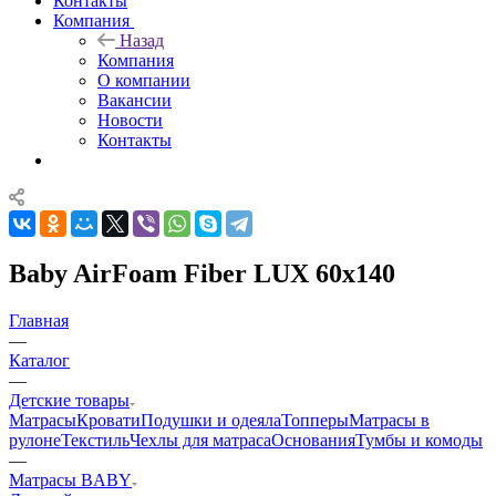
Контакты
Компания
Назад
Компания
О компании
Вакансии
Новости
Контакты
Baby AirFoam Fiber LUX 60x140
Главная
—
Каталог
—
Детские товары
Матрасы
Кровати
Подушки и одеяла
Топперы
Матрасы в
рулоне
Текстиль
Чехлы для матраса
Основания
Тумбы и комоды
—
Матрасы BABY