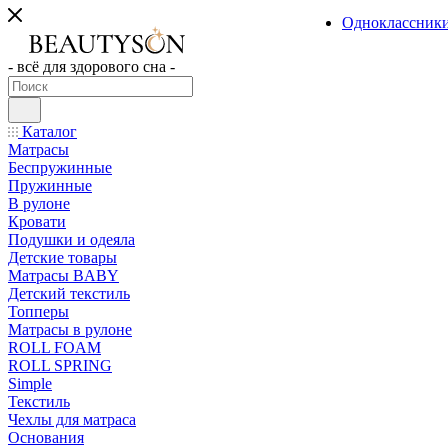
Одноклассник
- всё для здорового сна -
Каталог
Матрасы
Беспружинные
Пружинные
В рулоне
Кровати
Подушки и одеяла
Детские товары
Матрасы BABY
Детский текстиль
Топперы
Матрасы в рулоне
ROLL FOAM
ROLL SPRING
Simple
Текстиль
Чехлы для матраса
Основания