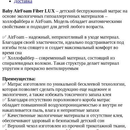
Доставка
Baby AirFoam Fiber LUX
– детский беспружинный матрас на
основе экологичных гипоаллергенных материалов –
холлофайбера и AirFoam. Модель обладает анатомическими
свойствами и подходит для детей любого возраста.
✅ AirFoam – надежный, неприхотливый в уходе материал.
Благодаря своей эластичности, идеально подстраивается под
изгибы тела спящего и создает максимальный комфорт во
время сна
✅ Холлофайбер – современный материал, состоящий из
спиралевидных волокон. Такая структура делает материал
упругим и прекрасно вентилируемым
Преимущества:
✅ Матрас изготовлен по уникальной бесклеевой технологии,
которая позволяет сделать продукцию еще надежнее и
экологичнее, а также избежать токсичного запаха клея
✅ Благодаря отсутствию поролонового короба матрас
обладает повышенной воздухопроницаемостью и внутри не
накапливается пыль, влага и неприятные запахи
✅ Качественные экологичные материалы и отсутствие клея,
обеспечивают здоровый и безопасный детский сон
✅ Верхний чехол изготовлен из прочной трикотажной ткани,