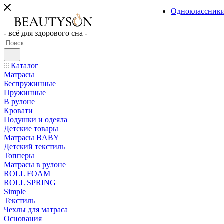
Одноклассник
- всё для здорового сна -
Каталог
Матрасы
Беспружинные
Пружинные
В рулоне
Кровати
Подушки и одеяла
Детские товары
Матрасы BABY
Детский текстиль
Топперы
Матрасы в рулоне
ROLL FOAM
ROLL SPRING
Simple
Текстиль
Чехлы для матраса
Основания