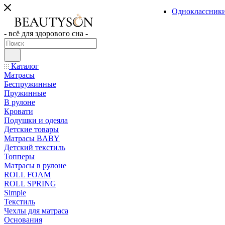
Одноклассник
- всё для здорового сна -
Каталог
Матрасы
Беспружинные
Пружинные
В рулоне
Кровати
Подушки и одеяла
Детские товары
Матрасы BABY
Детский текстиль
Топперы
Матрасы в рулоне
ROLL FOAM
ROLL SPRING
Simple
Текстиль
Чехлы для матраса
Основания