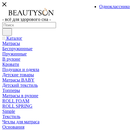
Одноклассник
- всё для здорового сна -
Каталог
Матрасы
Беспружинные
Пружинные
В рулоне
Кровати
Подушки и одеяла
Детские товары
Матрасы BABY
Детский текстиль
Топперы
Матрасы в рулоне
ROLL FOAM
ROLL SPRING
Simple
Текстиль
Чехлы для матраса
Основания