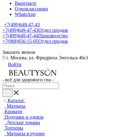
Вконтакте
Одноклассники
WhatsApp
+7(499)649-47-43
+7(499)649-47-43
Отдел продаж
+7(499)649-47-44
Производство
+7(968)056-15-05
Отдел продаж
Заказать звонок
г. Москва, ул. Фридриха Энгельса 46с1
Войти
- всё для здорового сна -
Каталог
Матрасы
Кровати
Подушки и одеяла
Детские товары
Топперы
Матрасы в рулоне