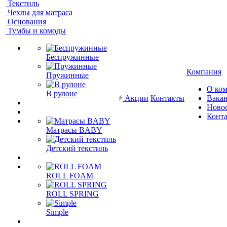
Текстиль
Чехлы для матраса
Основания
Тумбы и комоды
Беспружинные
Компания
Пружинные
О ко
В рулоне
Акции
Контакты
Вака
Ново
Конт
Матрасы BABY
Детский текстиль
ROLL FOAM
ROLL SPRING
Simple