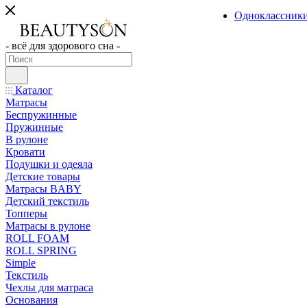
Одноклассник
- всё для здорового сна -
Каталог
Матрасы
Беспружинные
Пружинные
В рулоне
Кровати
Подушки и одеяла
Детские товары
Матрасы BABY
Детский текстиль
Топперы
Матрасы в рулоне
ROLL FOAM
ROLL SPRING
Simple
Текстиль
Чехлы для матраса
Основания