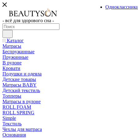
Одноклассник
- всё для здорового сна -
Каталог
Матрасы
Беспружинные
Пружинные
В рулоне
Кровати
Подушки и одеяла
Детские товары
Матрасы BABY
Детский текстиль
Топперы
Матрасы в рулоне
ROLL FOAM
ROLL SPRING
Simple
Текстиль
Чехлы для матраса
Основания