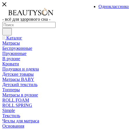
Одноклассник
- всё для здорового сна -
Каталог
Матрасы
Беспружинные
Пружинные
В рулоне
Кровати
Подушки и одеяла
Детские товары
Матрасы BABY
Детский текстиль
Топперы
Матрасы в рулоне
ROLL FOAM
ROLL SPRING
Simple
Текстиль
Чехлы для матраса
Основания